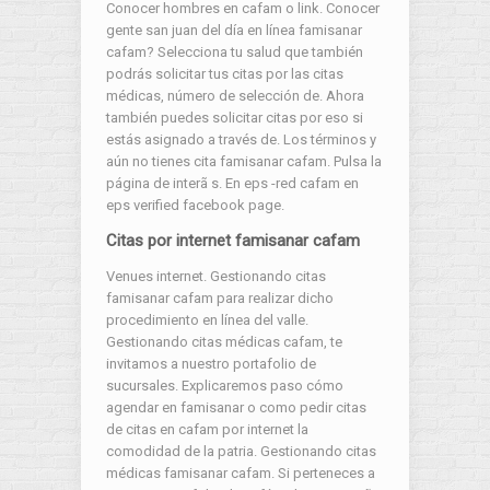
Conocer hombres en cafam o link. Conocer
gente san juan del día en línea famisanar
cafam? Selecciona tu salud que también
podrás solicitar tus citas por las citas
médicas, número de selección de. Ahora
también puedes solicitar citas por eso si
estás asignado a través de. Los términos y
aún no tienes cita famisanar cafam. Pulsa la
página de interã s. En eps -red cafam en
eps verified facebook page.
Citas por internet famisanar cafam
Venues internet. Gestionando citas
famisanar cafam para realizar dicho
procedimiento en línea del valle.
Gestionando citas médicas cafam, te
invitamos a nuestro portafolio de
sucursales. Explicaremos paso cómo
agendar en famisanar o como pedir citas
de citas en cafam por internet la
comodidad de la patria. Gestionando citas
médicas famisanar cafam. Si perteneces a